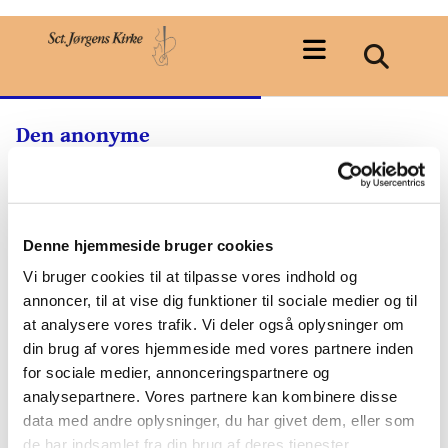
Den anonyme
fællesplæne
Denne hjemmeside bruger cookies
3* Den anonyme fællesplæne
Vi bruger cookies til at tilpasse vores indhold og
annoncer, til at vise dig funktioner til sociale medier og til
Plænen med anonyme urnegravsteder uden
at analysere vores trafik. Vi deler også oplysninger om
mindesten og med stenbed i plænen, der
din brug af vores hjemmeside med vores partnere inden
markerer fælles blomsterplads fortæller om
for sociale medier, annonceringspartnere og
en hastigt forandrende gravstedskultur.
analysepartnere. Vores partnere kan kombinere disse
Læg mærke til duetræet med den flotte
data med andre oplysninger, du har givet dem, eller som
kugleformede mistelten. Misteltenen er en
de har indsamlet fra din brug af deres tjenester.