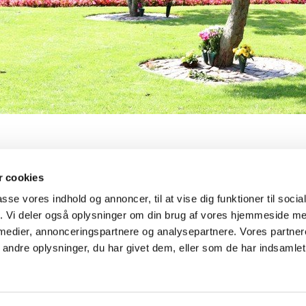
 cookies
Brydegårdsvej 15, 5700 Svendborg
tlf. 6
passe vores indhold og annoncer, til at vise dig funktioner til soci
fik. Vi deler også oplysninger om din brug af vores hjemmeside m
 medier, annonceringspartnere og analysepartnere. Vores partne
Kontakt
Tilgængelighedserklæring
ndre oplysninger, du har givet dem, eller som de har indsamlet 
Privatlivspolitik
Log på ChurchDesk