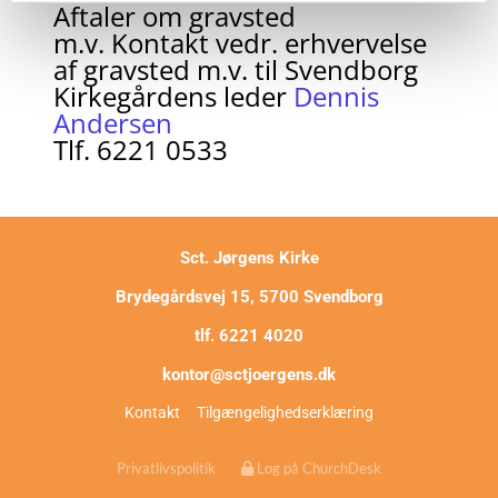
Aftaler om gravsted
m.v. Kontakt vedr. erhvervelse
af gravsted m.v. til Svendborg
Kirkegårdens leder
Dennis
Andersen
Tlf. 6221 0533
Sct. Jørgens Kirke
Brydegårdsvej 15, 5700 Svendborg
tlf. 6221 4020
kontor@sctjoergens.dk
Kontakt
Tilgængelighedserklæring
Privatlivspolitik
Log på ChurchDesk