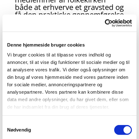
både at erhverve et gravsted og
få den praktiske gennemførelse
af urnenedsættelse eller
begravelse udført på
Svendborg Kirkegårde.
Denne hjemmeside bruger cookies
Det er ligeledes gratis at forny
Vi bruger cookies til at tilpasse vores indhold og
et gravsted, hvis man ønsker at
annoncer, til at vise dig funktioner til sociale medier og til
bevare det ud over den faste
at analysere vores trafik. Vi deler også oplysninger om
fredningsperiode som er 10 år
din brug af vores hjemmeside med vores partnere inden
for urnegravsteder og 20 år for
for sociale medier, annonceringspartnere og
kistegravsteder.
analysepartnere. Vores partnere kan kombinere disse
data med andre oplysninger, du har givet dem, eller som
Vi gør opmærksom på at der
de har indsamlet fra din brug af deres tjenester.
stadigvæk betales for øvrige
ydelser f.eks. kremering, anlæg
af gravsted og løbende
S
Nødvendig
vedligeholdelse af gravstedet.
a
m