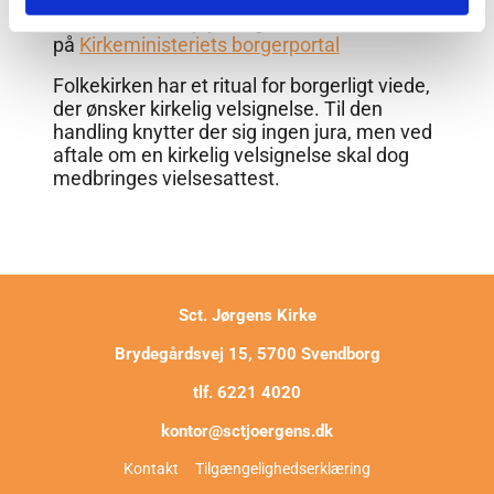
Du finder flere oplysninger om vielse
på
Kirkeministeriets borgerportal
Folkekirken har et ritual for borgerligt viede,
der ønsker kirkelig velsignelse. Til den
handling knytter der sig ingen jura, men ved
aftale om en kirkelig velsignelse skal dog
medbringes vielsesattest.
Sct. Jørgens Kirke
Brydegårdsvej 15, 5700 Svendborg
tlf. 6221 4020
kontor@sctjoergens.dk
Kontakt
Tilgængelighedserklæring