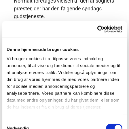
Normalt foretages vielsen af den af sognets
præster, der har den følgende søndags
gudstjeneste.
Vielserne ligger som hovedregel lørdage kl.
13.00, kl. 14.30 eller kl. 16.00.
For at blive viet i folkekirken skal mindst en
Denne hjemmeside bruger cookies
af parterne være medlem.
Vi bruger cookies til at tilpasse vores indhold og
annoncer, til at vise dig funktioner til sociale medier og til
at analysere vores trafik. Vi deler også oplysninger om
Folkeregister / ægteskabskontor i
din brug af vores hjemmeside med vores partnere inden
bopælskommunen udsteder
for sociale medier, annonceringspartnere og
en ”prøvelsesattest”, der dokumenterer
analysepartnere. Vores partnere kan kombinere disse
lovligheden af det påtænkte ægteskab.
data med andre oplysninger, du har givet dem, eller som
Prøvelsesattesten må ikke være mere end
de har indsamlet fra din brug af deres tjenester.
fire måneder gammel, når brylluppet
holdes.
S
Nødvendig