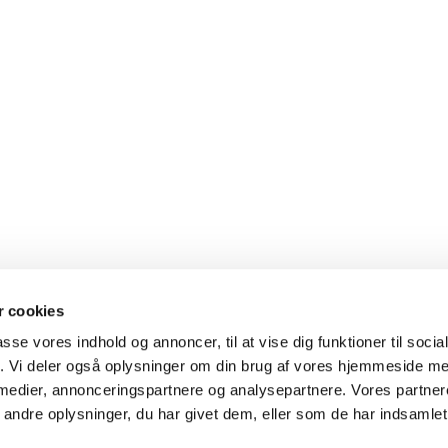
 cookies
Brydegårdsvej 15, 5700 Svendborg
tlf. 6
passe vores indhold og annoncer, til at vise dig funktioner til soci
fik. Vi deler også oplysninger om din brug af vores hjemmeside m
 medier, annonceringspartnere og analysepartnere. Vores partne
Kontakt
Tilgængelighedserklæring
ndre oplysninger, du har givet dem, eller som de har indsamlet 