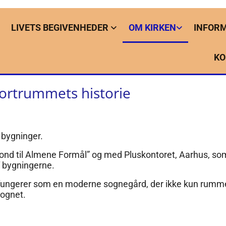
LIVETS BEGIVENHEDER
OM KIRKEN
INFOR
KO
ortrummets historie
 bygninger.
 Fond til Almene Formål” og med Pluskontoret, Aarhus, so
 bygningerne.
et fungerer som en moderne sognegård, der ikke kun rumme
sognet.