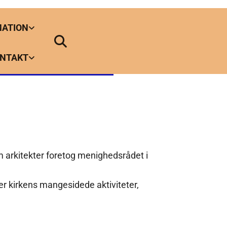
MATION
NTAKT
m arkitekter foretog menighedsrådet i
r kirkens mangesidede aktiviteter,