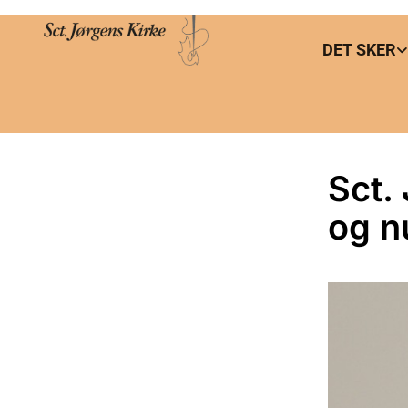
DET SKER
Sct.
og n