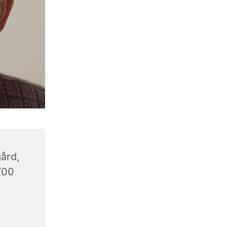
ård,
700