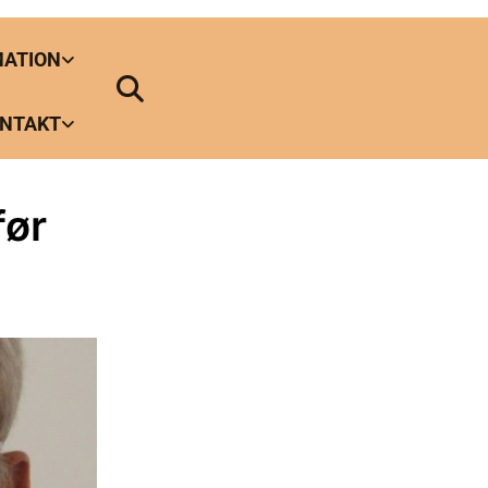
MATION
NTAKT
før