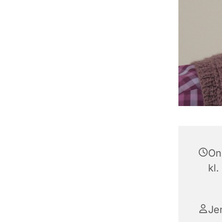
On
kl.
Je