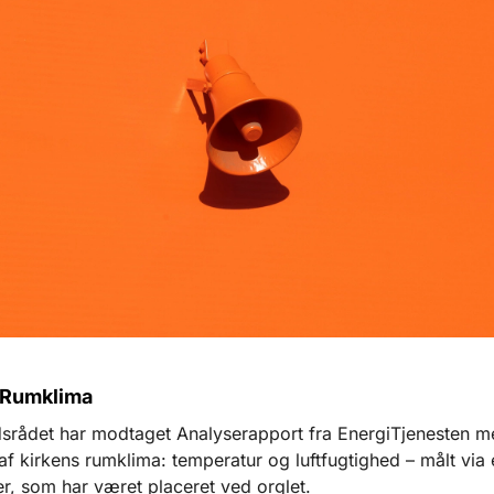
 Rumklima
rådet har modtaget Analyserapport fra EnergiTjenesten me
af kirkens rumklima: temperatur og luftfugtighed – målt via 
r, som har været placeret ved orglet.