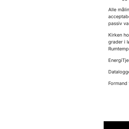
Alle målin
acceptabe
passiv v
Kirken ho
grader i 
Rumtemper
EnergiTje
Datalogge
Formand f