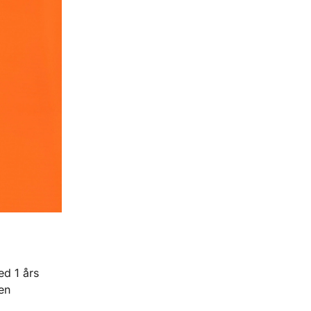
d 1 års
en