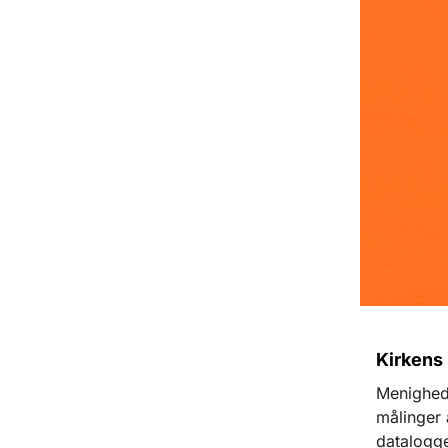
Kirkens
Menigheds
målinger 
datalogge