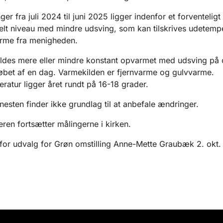
ger fra juli 2024 til juni 2025 ligger indenfor et forventeligt
lt niveau med mindre udsving, som kan tilskrives udetemp
arme fra menigheden.
ldes mere eller mindre konstant opvarmet med udsving på c
løbet af en dag. Varmekilden er fjernvarme og gulvvarme.
atur ligger året rundt på 16-18 grader.
nesten finder ikke grundlag til at anbefale ændringer.
ren fortsætter målingerne i kirken.
or udvalg for Grøn omstilling Anne-Mette Graubæk 2. okt.