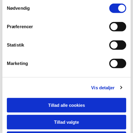
S
Nødvendig
a
m
t
Præferencer
y
k
k
Statistik
e
v
Marketing
a
Du vil måske også kunne
lide...
l
g
Vis detaljer
Tillad alle cookies
Tillad valgte